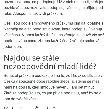
pozornost tomu, co podepisují. Už z nich nejsou ti, kteří jen
bezhlavě a bez rozmyslu podepisují vše, co jim přijde pod
ruku. Alespoň to tak tvrdí průzkum.
Češi jsou podle zmiňovaného průzkumu čím dál opatrnější.
Nechtějí naletět, proto smlouvám, které podepisují, věnují
více času. V praxi každý třetí z nás věnuje smlouvě víc než
hodinu svého času, zhruba každý šestý věnuje smlouvě
jeden den.
Najdou se stále
nezodpovědní mladí lidé?
Bohužel průzkum poukazuje i na to, že i když se situace v
Česku v současné době rapidně zlepšila, stejně se mezi
námi najdou i ti, kteří smlouvě nevěnují ani pět minut.
Zkrátka podepíšou to, co jim přijde pod ruku, aniž by se o
tom dozvěděli více.