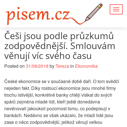
Togg
navig
Češi jsou podle průzkumů
zodpovědnější. Smlouvám
věnují víc svého času
Posted on
31/08/2018
by
Tereza
in
Ekonomika
České ekonomice se v současné době daří. O tom svědčí
nejeden fakt. Díky rostoucí ekonomice jsou mnohé firmy
trochu lstivější, konkrétně banky chtějí vlákat do svých
spárů zejména mladé lidi, kteří ještě donedávna
nevěnovali jakoukoli pozornost tomu, co podepisují v
bankách. Nedávno se však ukázalo, že mladí lidé jsou
zase o něco zodpovědnější, jelikož věnují velkou