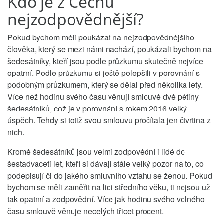
Kdo je z Čechů
nejzodpovědnější?
Pokud bychom měli poukázat na nejzodpovědnějšího
člověka, který se mezi námi nachází, poukázali bychom na
šedesátníky, kteří jsou podle průzkumu skutečně nejvíce
opatrní. Podle průzkumu si ještě polepšili v porovnání s
podobným průzkumem, který se dělal před několika lety.
Více než hodinu svého času věnují smlouvě dvě pětiny
šedesátníků, což je v porovnání s rokem 2016 velký
úspěch. Tehdy si totiž svou smlouvu pročítala jen čtvrtina z
nich.
Kromě šedesátníků jsou velmi zodpovědní i lidé do
šestadvaceti let, kteří si dávají stále velký pozor na to, co
podepisují či do jakého smluvního vztahu se ženou. Pokud
bychom se měli zaměřit na lidi středního věku, ti nejsou už
tak opatrní a zodpovědní. Více jak hodinu svého volného
času smlouvě věnuje necelých třicet procent.