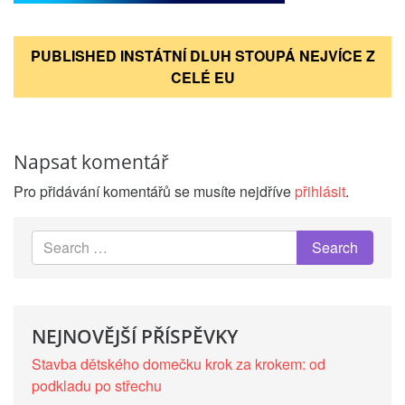
Navigace
PUBLISHED IN
STÁTNÍ DLUH STOUPÁ NEJVÍCE Z
pro
příspěvek
CELÉ EU
Napsat komentář
Pro přidávání komentářů se musíte nejdříve
přihlásit
.
NEJNOVĚJŠÍ PŘÍSPĚVKY
Stavba dětského domečku krok za krokem: od
podkladu po střechu