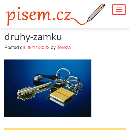
Togg
navig
druhy-zamku
Posted on
29/11/2023
by
Tereza
Navigace