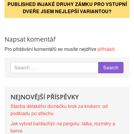
PUBLISHED IN
JAKÉ DRUHY ZÁMKU PRO VSTUPNÍ
pro
příspěvek
DVEŘE JSEM NEJLEPŠÍ VARIANTOU?
Napsat komentář
Pro přidávání komentářů se musíte nejdříve
přihlásit
.
NEJNOVĚJŠÍ PŘÍSPĚVKY
Stavba dětského domečku krok za krokem: od
podkladu po střechu
Jak vybrat baldachýn na pergolu: látka, rozměry a
barva